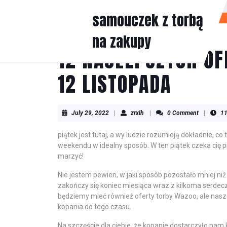
Skip
samouczek z torbą
to
content
na zakupy
Skip
to
12 NAJLEPSZYCH OF
content
12 LISTOPADA
July
zrxlh
July 29, 2022
|
zrxlh
|
0 Comment
|
11
29,
2022
piątek jest tutaj, a wy ludzie rozumieją dokładnie, c
weekendu w idealny sposób. W ten piątek czeka cię p
marzyć!
Nie jestem pewien, w jaki sposób pozostało mniej n
zakończy się koniec miesiąca wraz z kilkoma serde
będziemy mieć również oferty torby Wazoo, ale n
kopania do tego czasu.
Na szczęście dla ciebie, że kopanie dostarczyło nam