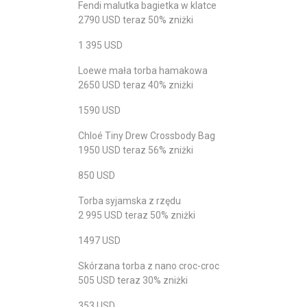
Fendi malutka bagietka w klatce
2790 USD teraz 50% zniżki
1 395 USD
Loewe mała torba hamakowa
2650 USD teraz 40% zniżki
1590 USD
Chloé Tiny Drew Crossbody Bag
1950 USD teraz 56% zniżki
850 USD
Torba syjamska z rzędu
2 995 USD teraz 50% zniżki
1497 USD
Skórzana torba z nano croc-croc
505 USD teraz 30% zniżki
353 USD