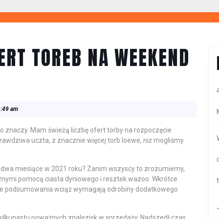
ERT TOREB NA WEEKEND
:49 am
o to znaczy. Mam świeżą liczbę ofert torby na rozpoczęcie
rawdziwa uczta, z znacznie więcej torb loewe, niż mogliśmy
iż dwa miesiące w 2021 roku? Zanim wszyscy to zrozumiemy,
cznymi pomocą ciasta dyniowego i resztek wazoo. Wkrótce
asze podsumowania wciąż wymagają odrobiny dodatkowego
 kilkunastu poważnych znalezisk w sprzedaży. Nadszedł czas,