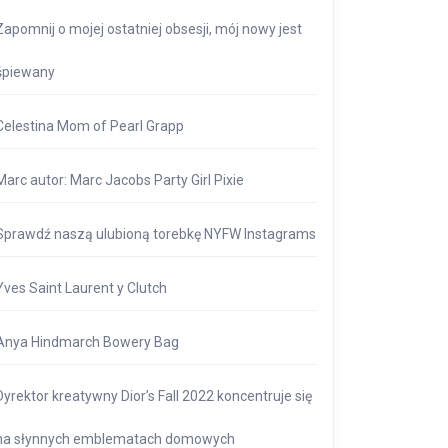
Zapomnij o mojej ostatniej obsesji, mój nowy jest
śpiewany
Celestina Mom of Pearl Grapp
Marc autor: Marc Jacobs Party Girl Pixie
Sprawdź naszą ulubioną torebkę NYFW Instagrams
Yves Saint Laurent y Clutch
Anya Hindmarch Bowery Bag
Dyrektor kreatywny Dior’s Fall 2022 koncentruje się
na słynnych emblematach domowych