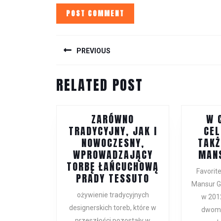
POST
NAVIGATION
PREVIOUS
Previous
RELATED POST
post:
ZARÓWNO
W 
TRADYCYJNY, JAK I
CEL
NOWOCZESNY,
TAKŻ
WPROWADZAJĄCY
MANS
TORBĘ ŁAŃCUCHOWĄ
Favorit
ZARÓWNO
PRADY TESSUTO
Mansur G
TRADYCYJNY,
ożywienie tradycyjnych
w 201
JAK
designerskich toreb, które w
I
dwom
przeszłości pozostały w