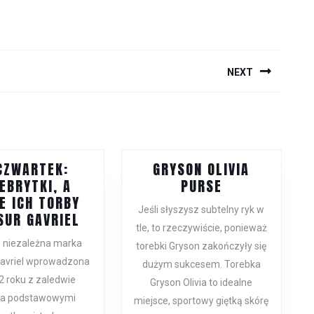
NEXT
Next
post:
CZWARTEK:
GRYSON OLIVIA
GRYSON
EBRYTKI, A
PURSE
OLIVIA
E ICH TORBY
Jeśli słyszysz subtelny ryk w
W
PURSE
UR GAVRIEL
tle, to rzeczywiście, ponieważ
CZWARTEK:
e niezależna marka
torebki Gryson zakończyły się
CELEBRYTKI,
avriel wprowadzona
A
dużym sukcesem. Torebka
2 roku z zaledwie
TAKŻE
Gryson Olivia to idealne
a podstawowymi
ICH
miejsce, sportowy giętką skórę