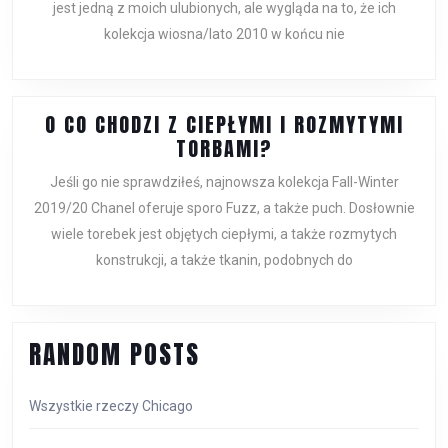
jest jedną z moich ulubionych, ale wygląda na to, że ich
FLASH
kolekcja wiosna/lato 2010 w końcu nie
LEOLA
HOBO
O CO CHODZI Z CIEPŁYMI I ROZMYTYMI
O
TORBAMI?
CO
Jeśli go nie sprawdziłeś, najnowsza kolekcja Fall-Winter
CHODZI
2019/20 Chanel oferuje sporo Fuzz, a także puch. Dosłownie
Z
wiele torebek jest objętych ciepłymi, a także rozmytych
CIEPŁYMI
konstrukcji, a także tkanin, podobnych do
I
ROZMYTYMI
TORBAMI?
RANDOM POSTS
Wszystkie rzeczy Chicago