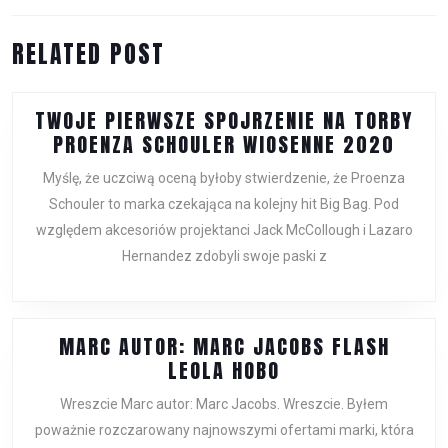
Previous
Next
RELATED POST
post:
post:
TWOJE PIERWSZE SPOJRZENIE NA TORBY
TWOJ
PROENZA SCHOULER WIOSENNE 2020
PIER
Myślę, że uczciwą oceną byłoby stwierdzenie, że Proenza
SPOJ
Schouler to marka czekająca na kolejny hit Big Bag. Pod
NA
względem akcesoriów projektanci Jack McCollough i Lazaro
TORB
Hernandez zdobyli swoje paski z
PROE
SCHO
WIOS
2020
MARC AUTOR: MARC JACOBS FLASH
MARC
LEOLA HOBO
AUTOR:
Wreszcie Marc autor: Marc Jacobs. Wreszcie. Byłem
MARC
poważnie rozczarowany najnowszymi ofertami marki, która
JACOBS