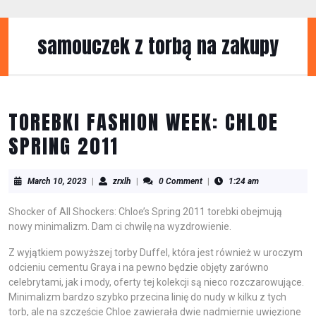
Skip
to
content
samouczek z torbą na zakupy
Skip
to
content
TOREBKI FASHION WEEK: CHLOE
SPRING 2011
March
zrxlh
March 10, 2023
|
zrxlh
|
0 Comment
|
1:24 am
10,
2023
Shocker of All Shockers: Chloe’s Spring 2011 torebki obejmują
nowy minimalizm. Dam ci chwilę na wyzdrowienie.
Z wyjątkiem powyższej torby Duffel, która jest również w uroczym
odcieniu cementu Graya i na pewno będzie objęty zarówno
celebrytami, jak i mody, oferty tej kolekcji są nieco rozczarowujące.
Minimalizm bardzo szybko przecina linię do nudy w kilku z tych
torb, ale na szczęście Chloe zawierała dwie nadmiernie uwięzione