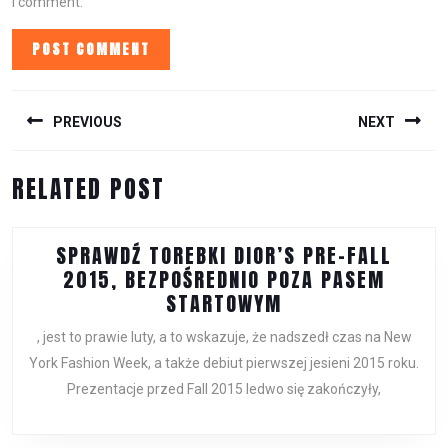
I comment.
POST
NAVIGATION
PREVIOUS
NEXT
Previous
Next
RELATED POST
post:
post:
SPRAWDŹ TOREBKI DIOR’S PRE-FALL
2015, BEZPOŚREDNIO POZA PASEM
SPRAWDŹ
STARTOWYM
TOREBKI
, jest to prawie luty, a to wskazuje, że nadszedł czas na New
DIOR’S
York Fashion Week, a także debiut pierwszej jesieni 2015 roku.
PRE-
Prezentacje przed Fall 2015 ledwo się zakończyły,
FALL
2015,
BEZPOŚREDNIO