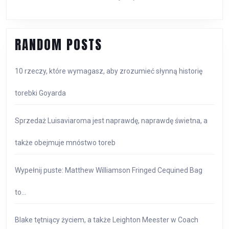
ZROZUMIEĆ
SŁYNNĄ
HISTORIĘ
TOREBKI
RANDOM POSTS
GOYARDA
10 rzeczy, które wymagasz, aby zrozumieć słynną historię
torebki Goyarda
Sprzedaż Luisaviaroma jest naprawdę, naprawdę świetna, a
także obejmuje mnóstwo toreb
Wypełnij puste: Matthew Williamson Fringed Cequined Bag
to…
Blake tętniący życiem, a także Leighton Meester w Coach