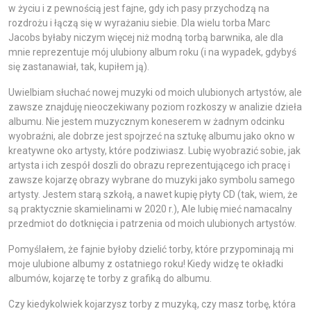
w życiu i z pewnością jest fajne, gdy ich pasy przychodzą na
rozdrożu i łączą się w wyrażaniu siebie. Dla wielu torba Marc
Jacobs byłaby niczym więcej niż modną torbą barwnika, ale dla
mnie reprezentuje mój ulubiony album roku (i na wypadek, gdybyś
się zastanawiał, tak, kupiłem ją).
Uwielbiam słuchać nowej muzyki od moich ulubionych artystów, ale
zawsze znajduję nieoczekiwany poziom rozkoszy w analizie dzieła
albumu. Nie jestem muzycznym koneserem w żadnym odcinku
wyobraźni, ale dobrze jest spojrzeć na sztukę albumu jako okno w
kreatywne oko artysty, które podziwiasz. Lubię wyobrazić sobie, jak
artysta i ich zespół doszli do obrazu reprezentującego ich pracę i
zawsze kojarzę obrazy wybrane do muzyki jako symbolu samego
artysty. Jestem starą szkołą, a nawet kupię płyty CD (tak, wiem, że
są praktycznie skamielinami w 2020 r.), Ale lubię mieć namacalny
przedmiot do dotknięcia i patrzenia od moich ulubionych artystów.
Pomyślałem, że fajnie byłoby dzielić torby, które przypominają mi
moje ulubione albumy z ostatniego roku! Kiedy widzę te okładki
albumów, kojarzę te torby z grafiką do albumu.
Czy kiedykolwiek kojarzysz torby z muzyką, czy masz torbę, która