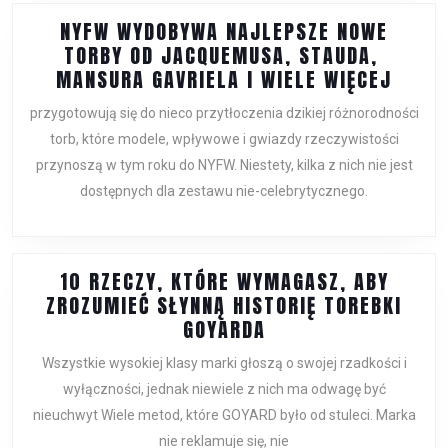
POZA
NYFW WYDOBYWA NAJLEPSZE NOWE
PASEM
TORBY OD JACQUEMUSA, STAUDA, ​​
STARTOWYM
NYFW
MANSURA GAVRIELA I WIELE WIĘCEJ
WYDO
przygotowują się do nieco przytłoczenia dzikiej różnorodności
NAJL
torb, które modele, wpływowe i gwiazdy rzeczywistości
NOWE
przynoszą w tym roku do NYFW. Niestety, kilka z nich nie jest
TORB
dostępnych dla zestawu nie-celebrytycznego.
OD
JACQ
STAUD
10 RZECZY, KTÓRE WYMAGASZ, ABY
MANS
ZROZUMIEĆ SŁYNNĄ HISTORIĘ TOREBKI
GAVRI
10
GOYARDA
I
RZECZY,
WIELE
Wszystkie wysokiej klasy marki głoszą o swojej rzadkości i
KTÓRE
WIĘCE
wyłączności, jednak niewiele z nich ma odwagę być
WYMAGASZ,
nieuchwyt Wiele metod, które GOYARD było od stuleci. Marka
ABY
nie reklamuje się, nie