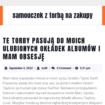
Skip
to
content
samouczek z torbą na zakupy
Skip
to
content
TE TORBY PASUJĄ DO MOICH
ULUBIONYCH OKŁADEK ALBUMÓW I
MAM OBSESJĘ
September
zrxlh
September 3, 2022
|
zrxlh
|
0 Comment
|
5:31 pm
3,
2022
Mam dwie wspaniałe miłości w moim życiu, torebki i Taylor Swift.
Poważnie, każdy, kto mnie zna, wie, że jestem wielkim fanem
Taylora i jej muzyki (jak status Swiftie). Niedawno przeglądałem
Internet i zakochałem się nad obcasami w torbie Marc Jacobs,
która idealnie pasowała do najnowszej okładki albumu Taylora,
Lover. Muzyka i moda są dwoma najbardziej kreatywnymi sklepami